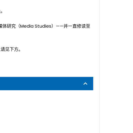
块。
或媒体研究（Media Studies）——并一直修读至
息请见下方。