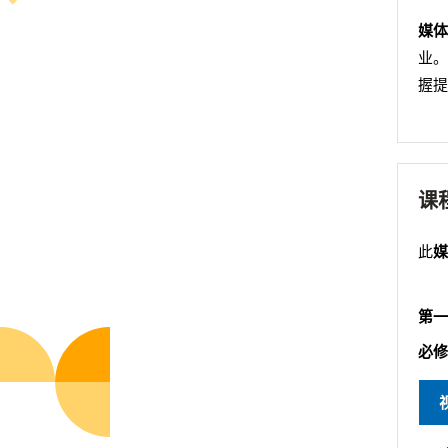
媒体
业。
握提
课
此
媒
第一
必修