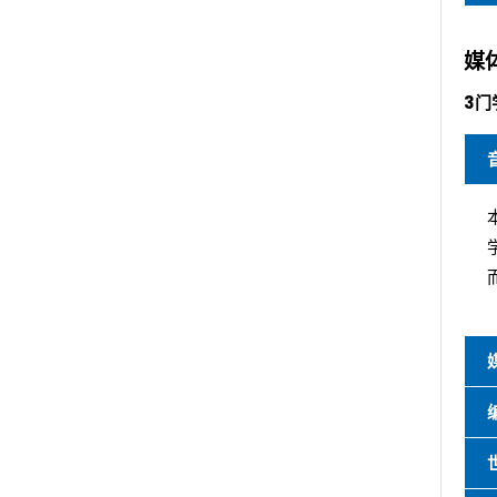
媒体
3门
编