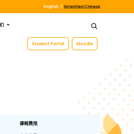
English
Simplified Chinese
们
Student Portal
Moodle
课程费用