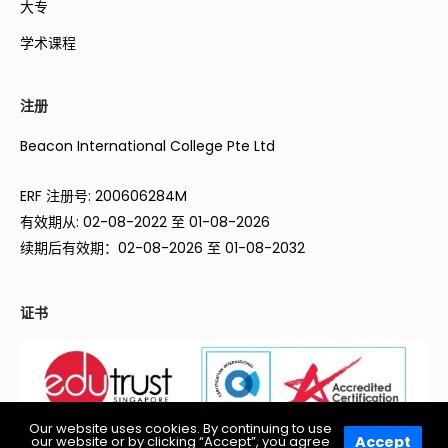
大专
学术课程
注册
Beacon International College Pte Ltd
ERF 注册号: 200606284M
有效期从: 02-08-2022 至 01-08-2026
续期后有效期：02-08-2026 至 01-08-2032
证书
Our website uses cookies. By continuing to use
Accept
our website or by clicking “Accept”, you agree