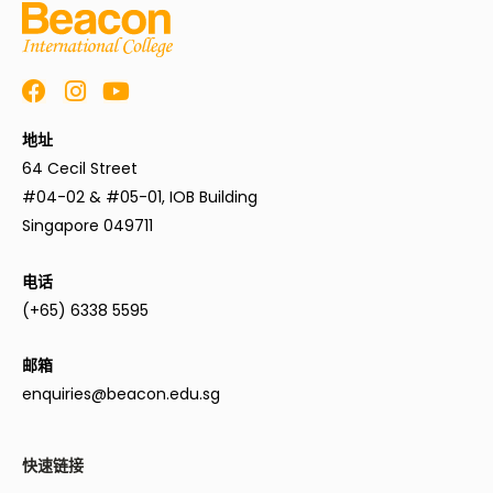
地址
64 Cecil Street
#04-02 & #05-01, IOB Building
Singapore 049711
电话
(+65) 6338 5595
邮箱
enquiries@beacon.edu.sg
快速链接