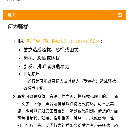
定义
何为骚扰
根据
新加坡《防骚扰法》（POHA）2014
：
蓄意造成骚扰、恐慌或困扰
骚扰、恐慌或困扰
引发、挑衅或协助暴力
非法跟踪
上述行为可能对目标人或其他人（受害者）造成骚扰、
恐慌或困扰。
骚扰可以是身体、言语、性方面、情绪或心理上的。可通
过文字、图像、声音或符号以任何方式传达，可直接实
施，也可以通过受害者看到、听到或感知到。涉及的方面
可包括年龄、残疾、性别重置、种族、宗教或信仰、性
别、性取向等。此类行为的后果会给受害者带来骚扰、恐